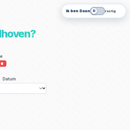
ik ben Daan
D
rustig
ndhoven?
ie
Datum