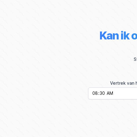
Kan ik 
S
Vertrek van 